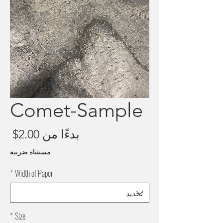
Comet-Sample
سع
بدءًا من
2.00$
البي
مستثناة ضريبة
*
Width of Paper
*
Size